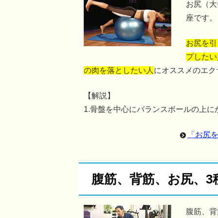
お尻（大
座です。
お尻を引
プしたい
の肉を落としたい人
にオススメのエク
【解説】
1.骨盤を中心にバランスボールの上
「お尻
腹筋、背筋、お尻、3
腹筋、背