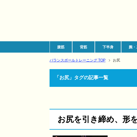
腹筋
背筋
下半身
腕・
バランスボールトレーニング TOP
お尻
「お尻」タグの記事一覧
お尻を引き締め、形