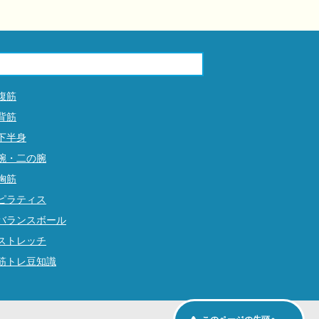
腹筋
背筋
下半身
腕・二の腕
胸筋
ピラティス
バランスボール
ストレッチ
筋トレ豆知識