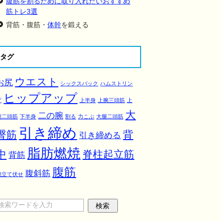
腹筋を割るために取り入れたいおすすめ
筋トレ3選
背筋・腹筋・
体幹
を鍛える
タグ
ウエスト
お尻
シックスパック
ハムストリン
ヒップアップ
グ
上半身
上腕三頭筋
上
大
二の腕
腕二頭筋
下半身
割る
力こぶ
大腿二頭筋
引き締め
臀筋
背
引き締める
脂肪燃焼
中
脊柱起立筋
背筋
腹筋
腹斜筋
腕立て伏せ