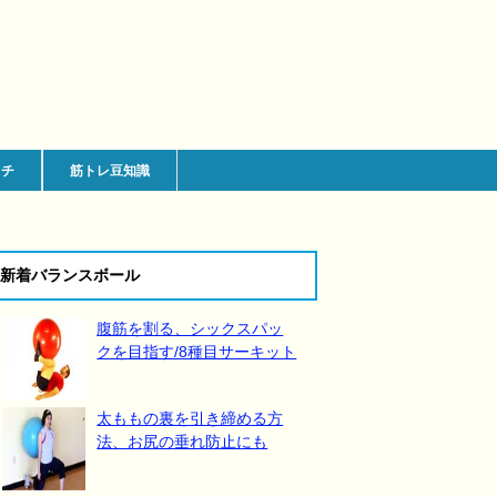
ッチ
筋トレ豆知識
新着バランスボール
腹筋を割る、シックスパッ
クを目指す/8種目サーキット
太ももの裏を引き締める方
法、お尻の垂れ防止にも