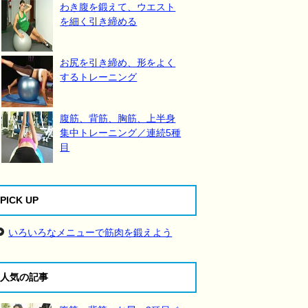
わき腹を鍛えて、ウエスト
を細く引き締める
お尻を引き締め、形をよく
するトレーニング
腹筋、背筋、胸筋、上半身
集中トレーニング／連続5種
目
PICK UP
いろいろなメニューで筋肉を鍛えよう
人気の記事