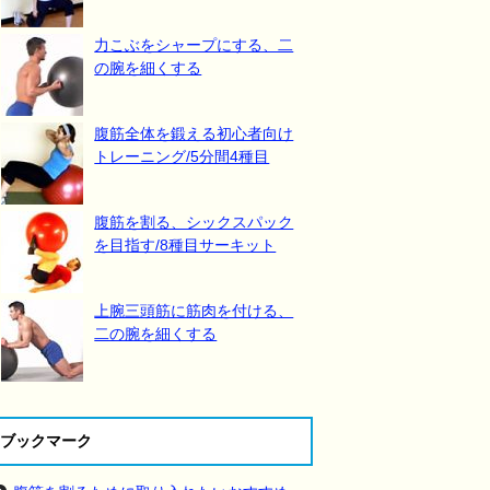
力こぶをシャープにする、二
の腕を細くする
腹筋全体を鍛える初心者向け
トレーニング/5分間4種目
腹筋を割る、シックスパック
を目指す/8種目サーキット
上腕三頭筋に筋肉を付ける、
二の腕を細くする
ブックマーク