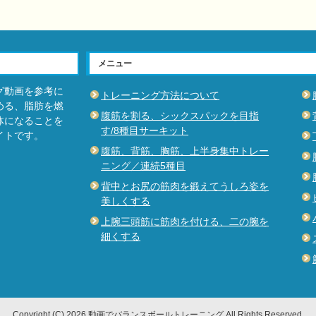
メニュー
グ動画を参考に
トレーニング方法について
める、脂肪を燃
腹筋を割る、シックスパックを目指
体になることを
す/8種目サーキット
イトです。
腹筋、背筋、胸筋、上半身集中トレー
ニング／連続5種目
背中とお尻の筋肉を鍛えてうしろ姿を
美しくする
上腕三頭筋に筋肉を付ける、二の腕を
細くする
Copyright (C) 2026 動画でバランスボールトレーニング
All Rights Reserved.