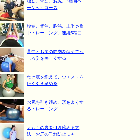
腹筋、背筋、お尻、3種目ベ
ーシックコース
腹筋、背筋、胸筋、上半身集
中トレーニング／連続5種目
背中とお尻の筋肉を鍛えてう
しろ姿を美しくする
わき腹を鍛えて、ウエストを
細く引き締める
お尻を引き締め、形をよくす
るトレーニング
太ももの裏を引き締める方
法、お尻の垂れ防止にも