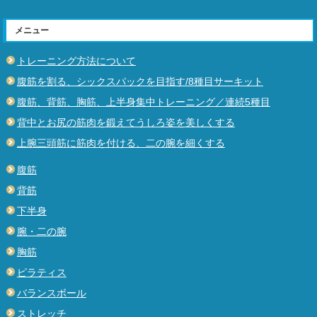
メニュー
トレーニング方法について
腹筋を割る、シックスパックを目指す/8種目サーキット
腹筋、背筋、胸筋、上半身集中トレーニング／連続5種目
背中とお尻の筋肉を鍛えてうしろ姿を美しくする
上腕三頭筋に筋肉を付ける、二の腕を細くする
腹筋
背筋
下半身
腕・二の腕
胸筋
ピラティス
バランスボール
ストレッチ