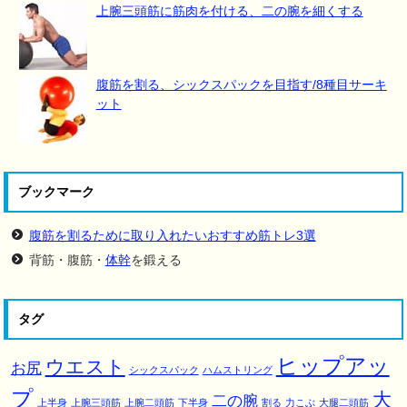
上腕三頭筋に筋肉を付ける、二の腕を細くする
腹筋を割る、シックスパックを目指す/8種目サーキ
ット
ブックマーク
腹筋を割るために取り入れたいおすすめ筋トレ3選
背筋・腹筋・
体幹
を鍛える
タグ
ヒップアッ
ウエスト
お尻
シックスパック
ハムストリング
プ
大
二の腕
上半身
上腕三頭筋
上腕二頭筋
下半身
割る
力こぶ
大腿二頭筋